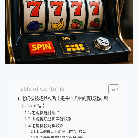
Table of Contents
老虎機技巧與攻略｜提升中獎率的贏錢秘訣與
Jackpot指南
老虎機是什麼？
老虎機玩法與基礎規則
老虎機技巧與攻略
1. 選擇高返還率（RTP）機台
2. 善用免費遊戲與獎金機制