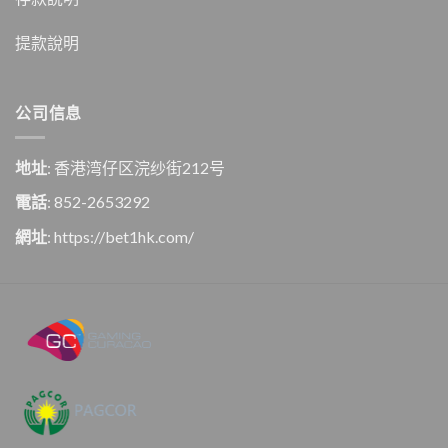
提款說明
公司信息
地址
: 香港湾仔区浣纱街212号
電話
: 852-2653292
網址
: https://bet1hk.com/