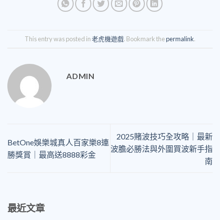
This entry was posted in
老虎機遊戲
. Bookmark the
permalink
.
ADMIN
2025賭波技巧全攻略｜最新
BetOne娛樂城真人百家樂8連
波膽必勝法與外圍買波新手指
勝獎賞｜最高送8888彩金
南
最近文章