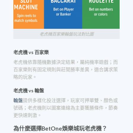
老虎機百家樂輪盤玩法對比圖
老虎機 vs 百家樂
老虎機依靠隨機數據決定結果，屬純機率遊戲；而
百家樂則有固定規則與莊閒勝率差異，適合講求策
略的玩家。
老虎機 vs 輪盤
輪盤
提供多樣化投注選擇，玩家可押單雙、顏色或
號碼；老虎機則以圖案連線為主要獲勝條件，節奏
更快速刺激。
為什麼選擇BetOne娛樂城玩老虎機？