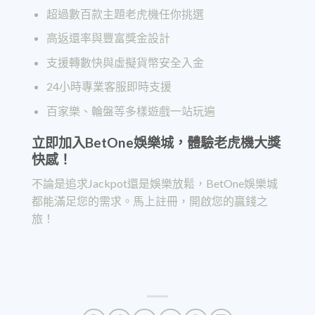
超過數百款主題老虎機任你挑選
高返還率與豐富獎金設計
支援轉數快與虛擬貨幣安全入金
24小時專業客服即時支援
百家樂、輪盤等多樣遊戲一站玩遍
立即加入BetOne娛樂城，體驗老虎機大獎
快感！
不論是追求Jackpot還是娛樂放鬆，BetOne娛樂城
都能滿足您的需求。馬上註冊，開啟您的贏錢之
旅！