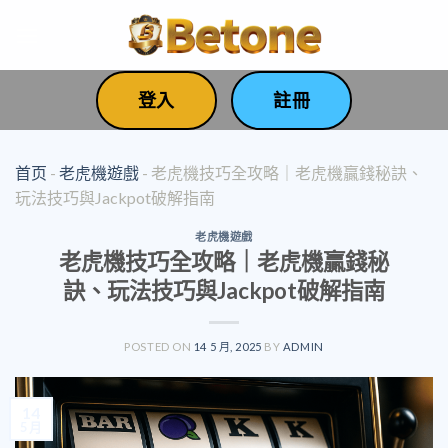
Skip
to
content
登入
註冊
首页
-
老虎機遊戲
-
老虎機技巧全攻略｜老虎機贏錢秘訣、
玩法技巧與Jackpot破解指南
老虎機遊戲
老虎機技巧全攻略｜老虎機贏錢秘
訣、玩法技巧與Jackpot破解指南
POSTED ON
14 5 月, 2025
BY
ADMIN
14
5 月