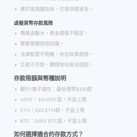
基於區塊鏈技術，交易快速安全。
虛擬貨幣存款風險
價格波動大，資金價值不穩定。
需要基礎技術知識。
法律監管不明確，存在政策風險。
交易不可逆，轉錯地址無法追回。
存款限額與幣種說明
銀行/電子錢包：最低港幣$100起
USDT：10 USDT起，不設上限
ETH：0.01 ETH起，不設上限
BTC：0.001 BTC起，不設上限
如何選擇適合的存款方式？