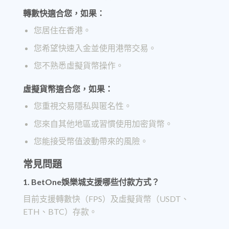
轉數快適合您，如果：
您居住在香港。
您希望快速入金並使用港幣交易。
您不熟悉虛擬貨幣操作。
虛擬貨幣適合您，如果：
您重視交易隱私與匿名性。
您來自其他地區或習慣使用加密貨幣。
您能接受幣值波動帶來的風險。
常見問題
1. BetOne娛樂城支援哪些付款方式？
目前支援轉數快（FPS）及虛擬貨幣（USDT、
ETH、BTC）存款。