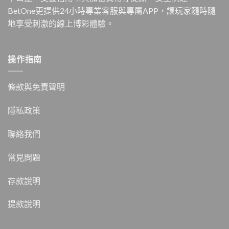
BetOne更提供24小時專業客服與專屬APP，讓玩家隨時隨
地享受刺激的線上博彩體驗。
操作指南
條款與免責聲明
隱私政策
聯絡我們
常見問題
存款說明
提款說明