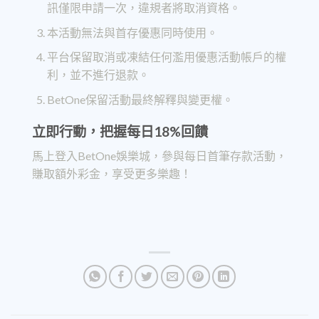
訊僅限申請一次，違規者將取消資格。
本活動無法與首存優惠同時使用。
平台保留取消或凍結任何濫用優惠活動帳戶的權
利，並不進行退款。
BetOne保留活動最終解釋與變更權。
立即行動，把握每日18%回饋
馬上登入BetOne娛樂城，參與每日首筆存款活動，
賺取額外彩金，享受更多樂趣！