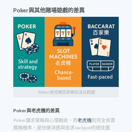
Poker與其他賭場遊戲的差異
Poker老虎機百家樂玩法比較圖
Poker與老虎機的差異
Poker講求策略與心理戰術，而
老虎機
則完全依靠
隨機機率，是快速消遣與追求Jackpot的絕佳選