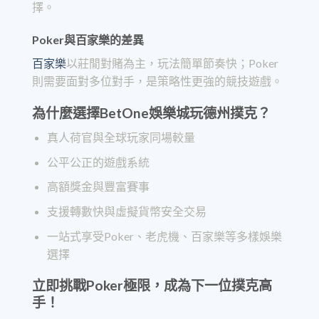
擇。
Poker與百家樂的差異
百家樂
以莊閒對賭為主，玩法簡單節奏快；Poker
則需要面對多位對手，是策略性更強的競技遊戲。
為什麼選擇BetOne娛樂城玩德州撲克？
真人荷官與全球玩家同場較量
公平公正的遊戲系統
高額獎金與豐富賽事
支援轉數快與虛擬貨幣安全交易
一站式享受Poker、老虎機、百家樂等多樣娛樂
選擇
立即挑戰Poker極限，成為下一位撲克高
手！