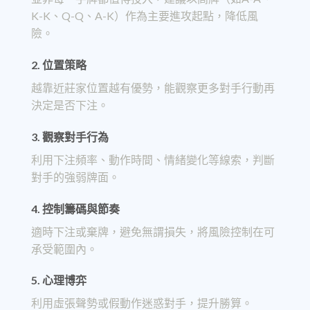
K-K、Q-Q、A-K）作為主要進攻起點，降低風
險。
2. 位置策略
越靠近莊家位置越有優勢，能觀察更多對手行動再
決定是否下注。
3. 觀察對手行為
利用下注頻率、動作時間、情緒變化等線索，判斷
對手的強弱牌面。
4. 控制籌碼與節奏
適時下注或棄牌，避免無謂損失，將風險控制在可
承受範圍內。
5. 心理博弈
利用虛張聲勢或假動作迷惑對手，提升勝算。