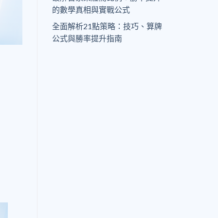
的數學真相與實戰公式
全面解析21點策略：技巧、算牌
公式與勝率提升指南