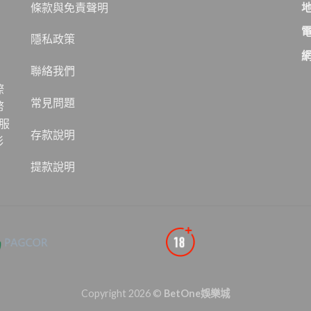
條款與免責聲明
隱私政策
聯絡我們
際
常見問題
幣
客服
存款說明
彩
提款說明
Copyright 2026 ©
BetOne娛樂城