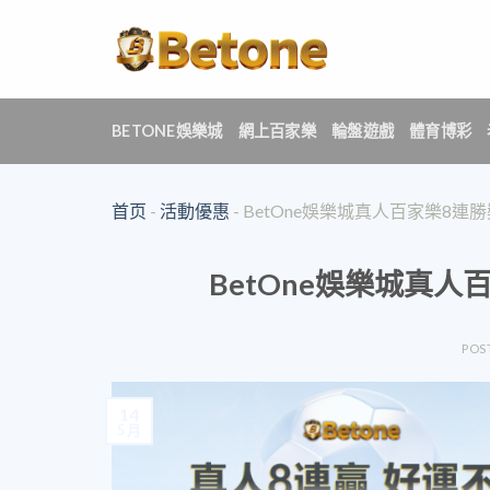
Skip
to
content
BETONE娛樂城
網上百家樂
輪盤遊戲
體育博彩
首页
-
活動優惠
-
BetOne娛樂城真人百家樂8連
BetOne娛樂城真人
POS
14
5 月