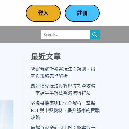
登入
註冊
最近文章
揭密俄羅斯輪盤玩法：規則、賠
率與策略完整解析
妞妞撲克玩法與算牌技巧全攻略
｜掌握牛牛玩法香港流行打法
老虎機機率與玩法全解析｜掌握
RTP與中獎機制，提升勝率的實戰
攻略
破解百家樂莊閒比例：勝率提升