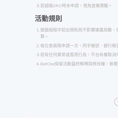
若超過24小時未申請，視為放棄獎勵。
活動規則
遊戲過程中若出現和局不影響連贏局數，
算。
每位會員限申請一次，同手機號、銀行帳
若有任何異常或濫用行為，平台有權取消
BetOne保留活動最終解釋與修改權，